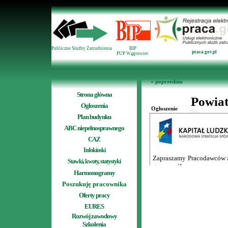
Publiczne Służby Zatrudnienia
BIP
praca.gov.pl
PUP Wągrowiec
« poprzednia
Strona główna
Ogłoszenia
Plan budynku
ABC niepełnosprawnego
CAZ
Infokioski
Stawki, kwoty, statystyki
Harmonogramy
Poszukuję pracownika
Oferty pracy
EURES
Rozwój zawodowy
Szkolenia