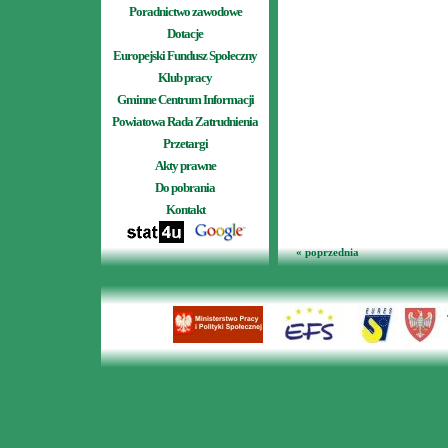
Poradnictwo zawodowe
Dotacje
Europejski Fundusz Społeczny
Klub pracy
Gminne Centrum Informacji
Powiatowa Rada Zatrudnienia
Przetargi
Akty prawne
Do pobrania
Kontakt
« poprzednia